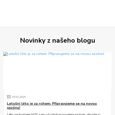
Novinky z našeho blogu
25
.
02
.
2025
Letošní léto je za rohem: Připravujeme se na novou
sezónu!
Léto se kvapem blíží a my už pilně pracujeme na tom, abyste si