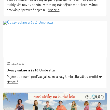
mohly užít novou sezónu v těch nejkrásnějších modelech. Máme
pro vás připravené nejen n...
číst celé
11
.
03
.
2023
Úvazy sukně a šatů Umbrella
Pojďte se s námi podívat, jak sukni a šaty Umbrella vážou profíci ❤️
číst celé