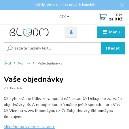
Každý týden desítky nových kousků!
0
ks
CZK
za
0 Kč
Menu
Hledat
Úvod
Novinky
Vaše objednávky
Vaše objednávky
23.06.2024
😍 Tyto krásné látky zítra opustí náš sklad 😜 Děkujeme za Vaše
objednávky 🙏 A nebojte, kousků máme ještě spoustu i pro Vás
😜 Více na www.bloom4you.cz 👍 #objednavky #bloom4you
#dekujeme
Mrkněte na video ze skladu