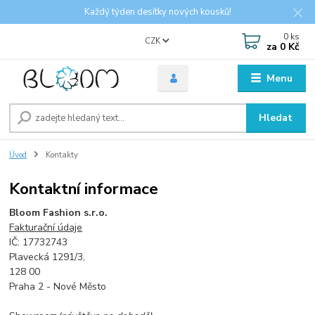
Každý týden desítky nových kousků!
0
ks
CZK
za
0 Kč
Menu
Hledat
Úvod
Kontakty
Kontaktní informace
Bloom Fashion s.r.o.
Fakturační údaje
IČ: 17732743
Plavecká 1291/3,
128 00
Praha 2 - Nové Město