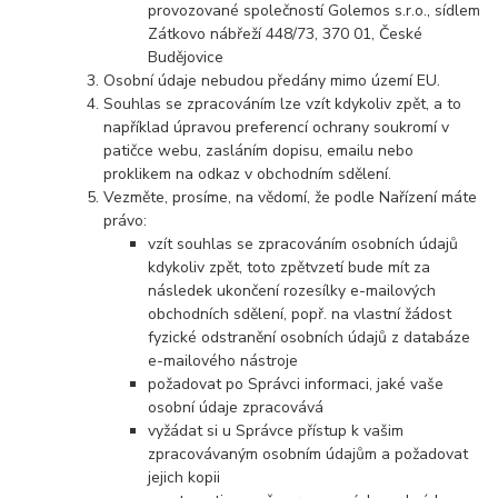
provozované společností Golemos s.r.o., sídlem
Zátkovo nábřeží 448/73, 370 01, České
Budějovice
Osobní údaje nebudou předány mimo území EU.
Souhlas se zpracováním lze vzít kdykoliv zpět, a to
například úpravou preferencí ochrany soukromí v
patičce webu, zasláním dopisu, emailu nebo
proklikem na odkaz v obchodním sdělení.
Vezměte, prosíme, na vědomí, že podle Nařízení máte
právo:
vzít souhlas se zpracováním osobních údajů
kdykoliv zpět, toto zpětvzetí bude mít za
následek ukončení rozesílky e-mailových
obchodních sdělení, popř. na vlastní žádost
fyzické odstranění osobních údajů z databáze
e-mailového nástroje
požadovat po Správci informaci, jaké vaše
osobní údaje zpracovává
vyžádat si u Správce přístup k vašim
zpracovávaným osobním údajům a požadovat
jejich kopii