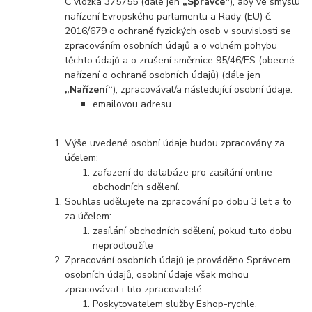
C vložka 375755 (dále jen
„Správce“
), aby ve smyslu
nařízení Evropského parlamentu a Rady (EU) č.
2016/679 o ochraně fyzických osob v souvislosti se
zpracováním osobních údajů a o volném pohybu
těchto údajů a o zrušení směrnice 95/46/ES (obecné
nařízení o ochraně osobních údajů) (dále jen
„Nařízení“
), zpracovával/a následující osobní údaje:
emailovou adresu
Výše uvedené osobní údaje budou zpracovány za
účelem:
zařazení do databáze pro zasílání online
obchodních sdělení.
Souhlas udělujete na zpracování po dobu 3 let a to
za účelem:
zasílání obchodních sdělení, pokud tuto dobu
neprodloužíte
Zpracování osobních údajů je prováděno Správcem
osobních údajů, osobní údaje však mohou
zpracovávat i tito zpracovatelé:
Poskytovatelem služby Eshop-rychle,