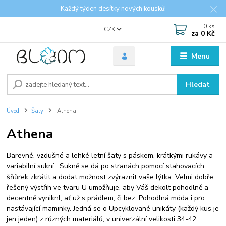
Každý týden desítky nových kousků!
0
ks
CZK
za
0 Kč
Menu
Hledat
Úvod
Šaty
Athena
Athena
Barevné, vzdušné a lehké letní šaty s páskem, krátkými rukávy a
variabilní sukní. Sukně se dá po stranách pomocí stahovacích
šňůrek zkrátit a dodat možnost zvýraznit vaše lýtka. Velmi dobře
řešený výstřih ve tvaru U umožňuje, aby Váš dekolt pohodlně a
decentně vyniknl, ať už s prádlem, či bez. Pohodlná móda i pro
nastávající maminky. Jedná se o Upcyklované unikáty (každý kus je
jen jeden) z různých materiálů, v univerzální velikosti 34-42.