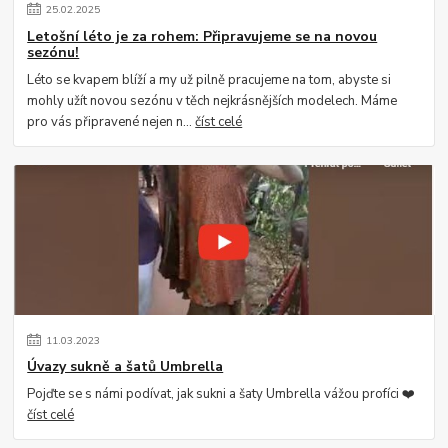
25
.
02
.
2025
Letošní léto je za rohem: Připravujeme se na novou
sezónu!
Léto se kvapem blíží a my už pilně pracujeme na tom, abyste si
mohly užít novou sezónu v těch nejkrásnějších modelech. Máme
pro vás připravené nejen n...
číst celé
11
.
03
.
2023
Úvazy sukně a šatů Umbrella
Pojďte se s námi podívat, jak sukni a šaty Umbrella vážou profíci ❤️
číst celé