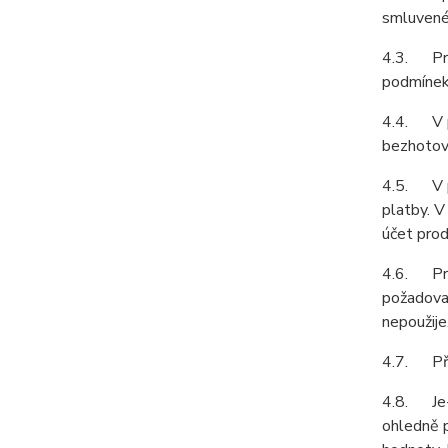
smluvené 
4.3. Prod
podmínek 
4.4. V př
bezhotovo
4.5. V př
platby. V
účet prod
4.6. Prod
požadovat
nepoužije
4.7. Pří
4.8. Je-l
ohledně p