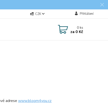
Přihlášení
CZK
0
ks
za
0 Kč
tové adrese
www.bloom4you.cz