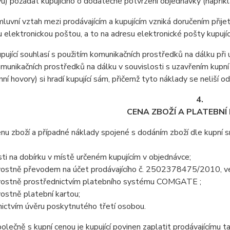
u) požádat kupujícího o dodatečné potvrzení objednávky (napříkla
vní vztah mezi prodávajícím a kupujícím vzniká doručením přijetí
u elektronickou poštou, a to na adresu elektronické pošty kupujíc
jící souhlasí s použitím komunikačních prostředků na dálku při u
omunikačních prostředků na dálku v souvislosti s uzavřením kupní
nní hovory) si hradí kupující sám, přičemž tyto náklady se neliší o
4.
CENA ZBOŽÍ A PLATEBNÍ
 zboží a případné náklady spojené s dodáním zboží dle kupní sml
ti na dobírku v místě určeném kupujícím v objednávce;
ostně převodem na účet prodávajícího č. 2502378475/2010, ved
ostně prostřednictvím platebního systému COMGATE ;
ostně platební kartou;
ictvím úvěru poskytnutého třetí osobou.
ečně s kupní cenou je kupující povinen zaplatit prodávajícímu t