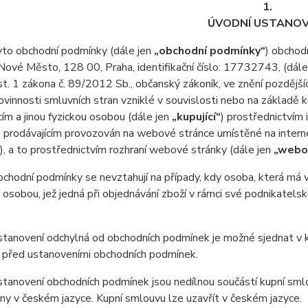
1.
ÚVODNÍ USTANOV
o obchodní podmínky (dále jen
„obchodní podmínky“
) obchod
Nové Město, 128 00
, Praha, identifikační číslo: 17732743, (dál
. 1 zákona č. 89/2012 Sb., občanský zákoník, ve znění pozdější
ovinnosti smluvních stran vzniklé v souvislosti nebo na základě 
cím a jinou fyzickou osobou (dále jen
„kupující“
) prostřednictvím
e prodávajícím provozován na webové stránce umístěné na inter
), a to prostřednictvím rozhraní webové stránky (dále jen
„webo
odní podmínky se nevztahují na případy, kdy osoba, která má v ú
 osobou, jež jedná při objednávání zboží v rámci své podnikatel
anovení odchylná od obchodních podmínek je možné sjednat v ku
 před ustanoveními obchodních podmínek.
anovení obchodních podmínek jsou nedílnou součástí kupní smlo
y v českém jazyce. Kupní smlouvu lze uzavřít v českém jazyce.