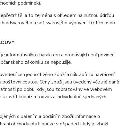
bchodních podmínek).
nepřetržitě, a to zejména s ohledem na nutnou údržbu
u hardwarového a softwarového vybavení třetích osob.
LOUVY
informativního charakteru a prodávající není povinen
občanského zákoníku se nepoužije.
vedení cen jednotlivého zboží a nákladů za navrácení
u poštovní cestou. Ceny zboží jsou uvedeny včetně daně
 platnosti po dobu, kdy jsou zobrazovány ve webovém
uzavřít kupní smlouvu za individuálně sjednaných
ených s balením a dodáním zboží. Informace o
aní obchodu platí pouze v případech, kdy je zboží