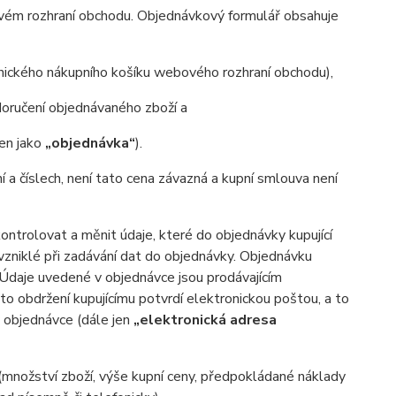
ovém rozhraní obchodu. Objednávkový formulář obsahuje
onického nákupního košíku webového rozhraní obchodu),
oručení objednávaného zboží a
jen jako
„objednávka“
).
ní a číslech, není tato cena závazná a kupní smlouva není
trolovat a měnit údaje, které do objednávky kupující
 vzniklé při zadávání dat do objednávky. Objednávku
. Údaje uvedené v objednávce jsou prodávajícím
o obdržení kupujícímu potvrdí elektronickou poštou, a to
v objednávce (dále jen
„elektronická adresa
(množství zboží, výše kupní ceny, předpokládané náklady