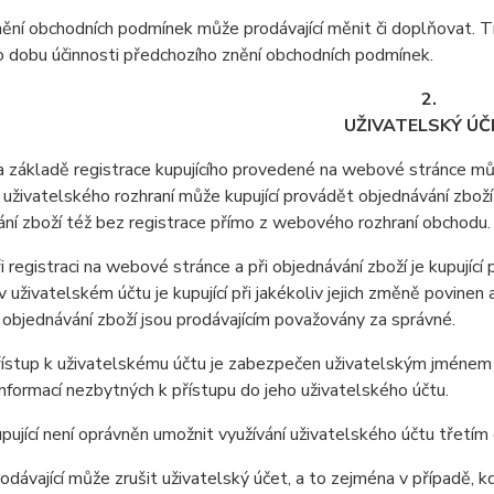
ní obchodních podmínek může prodávající měnit či doplňovat. T
o dobu účinnosti předchozího znění obchodních podmínek.
2.
UŽIVATELSKÝ ÚČ
ákladě registrace kupujícího provedené na webové stránce může
uživatelského rozhraní může kupující provádět objednávání zboží
ní zboží též bez registrace přímo z webového rozhraní obchodu.
registraci na webové stránce a při objednávání zboží je kupující
 uživatelském účtu je kupující při jakékoliv jejich změně povine
i objednávání zboží jsou prodávajícím považovány za správné.
stup k uživatelskému účtu je zabezpečen uživatelským jménem a 
nformací nezbytných k přístupu do jeho uživatelského účtu.
jící není oprávněn umožnit využívání uživatelského účtu třetí
ávající může zrušit uživatelský účet, a to zejména v případě, kdy