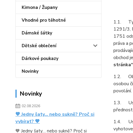
Kimona / Župany
Vhodné pro těhotné
1.1. Tyt
1291/3, 
Dámské šátky
1751 odst
práva a p
Dětské oblečení
prodávají
obchod j
Dárkové poukazy
stránka“
Novinky
1.2. Obch
osobou či
povolání.
Novinky
1.3. Ust
02.08.2026
přednost
💙 Jedny šaty… nebo sukně? Proč si
vybírat? 💙
1.4. Ust
vyhotoven
💙 Jedny šaty… nebo sukně? Proč si