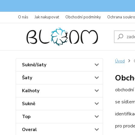
O nás
Jak nakupovat
Obchodní podmínky
Ochrana soukr
Úvod
Sukně/šaty
Obch
Šaty
obchodní
Kalhoty
se sídle
Sukně
identifik
Top
pro prode
Overal