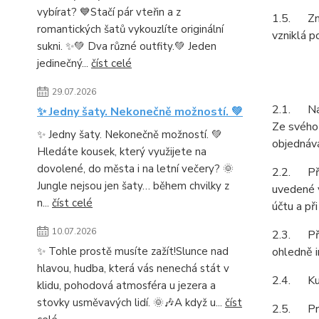
vybírat? 💙Stačí pár vteřin a z
1.5. Zně
romantických šatů vykouzlíte originální
vzniklá p
sukni. ✨💚 Dva různé outfity.💚 Jeden
jedinečný...
číst celé
29.07.2026
2.1. Na z
✨ Jedny šaty. Nekonečně možností. 💚
Ze svého 
✨ Jedny šaty. Nekonečně možností. 💚
objednává
Hledáte kousek, který využijete na
dovolené, do města i na letní večery? 🌞
2.2. Při 
Jungle nejsou jen šaty… během chvilky z
uvedené v
n...
číst celé
účtu a př
10.07.2026
2.3. Pří
✨ Tohle prostě musíte zažít!Slunce nad
ohledně i
hlavou, hudba, která vás nenechá stát v
2.4. Kupu
klidu, pohodová atmosféra u jezera a
stovky usměvavých lidí. 🌞🎶A když u...
číst
2.5. Prod