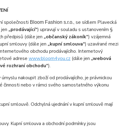
ENÍ
ní společnosti
, se sídlem
Plavecká
Bloom Fashion s.r.o.
e jen
„prodávající“
) upravují v souladu s ustanovením §
ch předpisů (dále jen
„občanský zákoník“
) vzájemná
kupní smlouvy (dále jen
„kupní smlouva“
) uzavírané mezi
 internetového obchodu prodávajícího. Internetový
netové adrese
www.bloom4you.cz
(dále jen
„webová
vé rozhraní obchodu“
).
myslu nakoupit zboží od prodávajícího, je právnickou
ské činnosti nebo v rámci svého samostatného výkonu
pní smlouvě. Odchylná ujednání v kupní smlouvě mají
uvy. Kupní smlouva a obchodní podmínky jsou