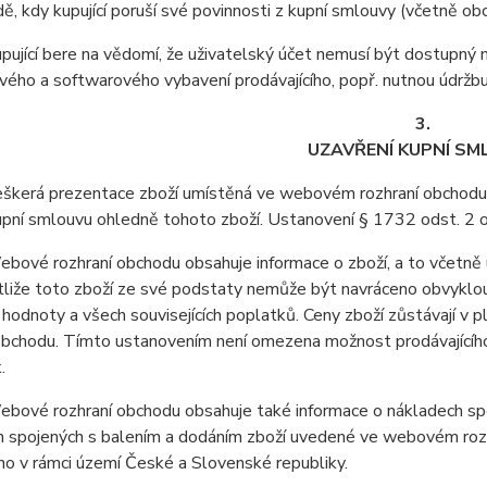
adě, kdy kupující poruší své povinnosti z kupní smlouvy (včetně o
jící bere na vědomí, že uživatelský účet nemusí být dostupný 
ého a softwarového vybavení prodávajícího, popř. nutnou údržb
3.
UZAVŘENÍ KUPNÍ SM
erá prezentace zboží umístěná ve webovém rozhraní obchodu je 
upní smlouvu ohledně tohoto zboží. Ustanovení § 1732 odst. 2 
vé rozhraní obchodu obsahuje informace o zboží, a to včetně u
stliže toto zboží ze své podstaty nemůže být navráceno obvyklo
 hodnoty a všech souvisejících poplatků. Ceny zboží zůstávají v
obchodu. Tímto ustanovením není omezena možnost prodávajícího 
.
ové rozhraní obchodu obsahuje také informace o nákladech spoj
 spojených s balením a dodáním zboží uvedené ve webovém rozhr
o v rámci území České a Slovenské republiky.