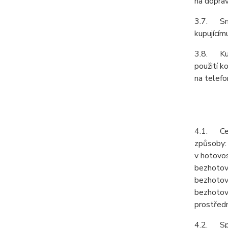
na doprav
3.7. Smlu
kupujícím
3.8. Kupu
použití k
na telefo
4.1. Cenu
způsoby:
v hotovos
bezhotov
bezhotov
bezhotov
prostředn
4.2. Spol