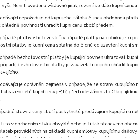
výši. Není-li uvedeno výslovně jinak, rozumí se dále kupní cenou
ávající nepožaduje od kupujícího zálohu či jinou obdobnou platb
ohledně povinnosti uhradit kupní cenu zboží předem.
ípadě platby v hotovosti či v případě platby na dobírku je kupní
stní platby je kupní cena splatná do 5 dnů od uzavření kupní sm
ípadě bezhotovostní platby je kupující povinen uhrazovat kupní
 případě bezhotovostní platby je závazek kupujícího uhradit kupn
ávajícího.
ávající je oprávněn, zejména v případě, že ze strany kupujícího
 uhrazení celé kupní ceny ještě před odesláním zboží kupujícím
.
padné slevy z ceny zboží poskytnuté prodávajícím kupujícímu n
i to v obchodním styku obvyklé nebo je-li tak stanoveno obecně 
lateb prováděných na základě kupní smlouvy kupujícímu daňový d