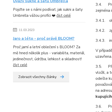
Úvazy sukně a šatů Umbrella
3.4. Pro
Pojďte se s námi podívat, jak sukni a šaty
zejména i
Umbrella vážou profíci ❤️
číst celé
3.4.1. ob
3.4.2. z
11.03.2023
Jaro a léto - proč právě BLOOM?
3.4.3. in
Proč jarní a letní oblečení s BLOOM? Za
V případě
mě hned několik plus - variabilita, materiál,
uzavřena.
jedinečnost, údržba, lehkost a skladnost!
číst celé
3.5. Před
vložil, a
Zobrazit všechny články
odešle ku
považován
na adresu
kupující
3.6. Prod