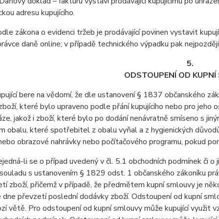
Daňový doklad – fakturu vystaví prodávající kupujícímu po uhrazen
ckou adresu kupujícího.
e zákona o evidenci tržeb je prodávající povinen vystavit kupuj
právce daně online; v případě technického výpadku pak nejpozději
5.
ODSTOUPENÍ OD KUPNÍ
jící bere na vědomí, že dle ustanovení § 1837 občanského záko
boží, které bylo upraveno podle přání kupujícího nebo pro jeho 
áze, jakož i zboží, které bylo po dodání nenávratně smíseno s ji
 obalu, které spotřebitel z obalu vyňal a z hygienických důvodů
ebo obrazové nahrávky nebo počítačového programu, pokud poruši
dná-li se o případ uvedený v čl. 5.1 obchodních podmínek či o j
v souladu s ustanovením § 1829 odst. 1 občanského zákoníku práv
tí zboží, přičemž v případě, že předmětem kupní smlouvy je někol
 dne převzetí poslední dodávky zboží. Odstoupení od kupní sml
zí větě. Pro odstoupení od kupní smlouvy může kupující využit vz