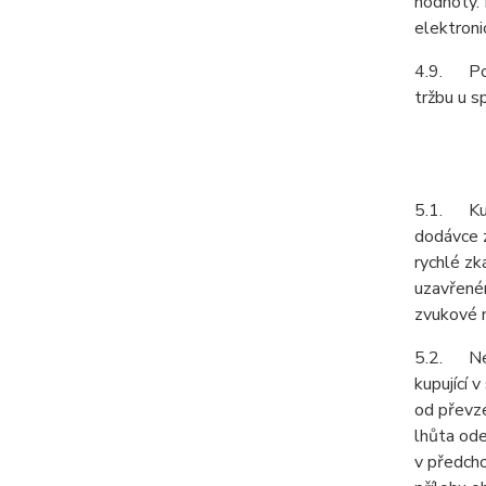
hodnoty. 
elektroni
4.9. Podl
tržbu u s
5.1. Kupu
dodávce z
rychlé zk
uzavřeném
zvukové n
5.2. Neje
kupující 
od převze
lhůta ode
v předcho