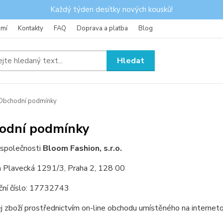
Každý týden desítky nových kousků!
omí
Kontakty
FAQ
Doprava a platba
Blog
Hledat
Obchodní podmínky
odní podmínky
 společnosti
Bloom Fashion, s.r.o.
m Plavecká 1291/3, Praha 2, 128 00
ační číslo: 17732743
j zboží prostřednictvím on-line obchodu umístěného na interne