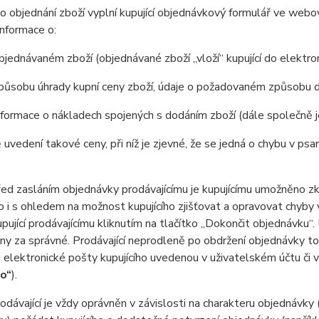
 objednání zboží vyplní kupující objednávkový formulář ve web
nformace o:
jednávaném zboží (objednávané zboží „vloží“ kupující do elektr
působu úhrady kupní ceny zboží, údaje o požadovaném způsobu d
formace o nákladech spojených s dodáním zboží (dále společně 
 uvedení takové ceny, při níž je zjevné, že se jedná o chybu v psa
 zasláním objednávky prodávajícímu je kupujícímu umožněno zkon
 to i s ohledem na možnost kupujícího zjišťovat a opravovat chyby
pující prodávajícímu kliknutím na tlačítko „Dokončit objednávku“
y za správné. Prodávající neprodleně po obdržení objednávky tot
 elektronické pošty kupujícího uvedenou v uživatelském účtu či 
ho“
).
ávající je vždy oprávněn v závislosti na charakteru objednávky 