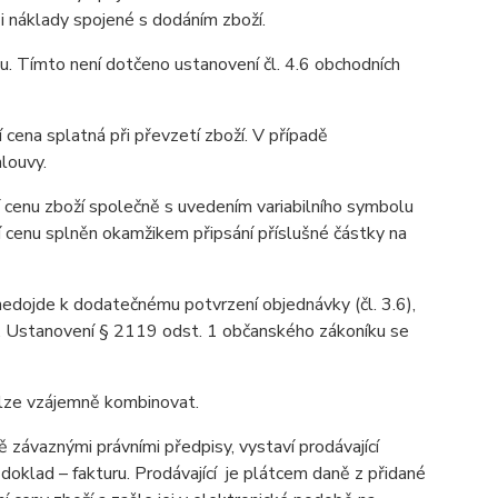
 i náklady spojené s dodáním zboží.
u. Tímto není dotčeno ustanovení čl. 4.6 obchodních
 cena splatná při převzetí zboží. V případě
louvy.
 cenu zboží společně s uvedením variabilního symbolu
í cenu splněn okamžikem připsání příslušné částky na
 nedojde k dodatečnému potvrzení objednávky (čl. 3.6),
u. Ustanovení § 2119 odst. 1 občanského zákoníku se
elze vzájemně kombinovat.
závaznými právními předpisy, vystaví prodávající
oklad – fakturu. Prodávající je plátcem daně z přidané