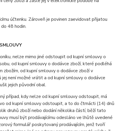
í ceny zboží a zašle jej v elektronické podobě na
ícímu účtenku. Zároveň je povinen zaevidovat přijatou
 do 48 hodin.
 SMLOUVY
níku, nelze mimo jiné odstoupit od kupní smlouvy o
osobu, od kupní smlouvy o dodávce zboží, které podléhá
ným zbožím, od kupní smlouvy o dodávce zboží v
 jej není možné vrátit a od kupní smlouvy o dodávce
l jejich původní obal.
iný případ, kdy nelze od kupní smlouvy odstoupit, má
o od kupní smlouvy odstoupit, a to do čtrnácti (14) dnů
ik druhů zboží nebo dodání několika částí, běží tato
ouvy musí být prodávajícímu odesláno ve lhůtě uvedené
orový formulář poskytovaný prodávajícím, jenž tvoří