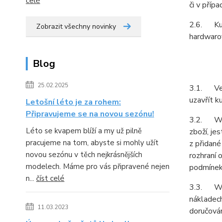
celé
či v příp
2.6. Kupu
Zobrazit všechny novinky
hardwarov
Blog
25.02.2025
3.1. Vešk
uzavřít k
Letošní léto je za rohem:
Připravujeme se na novou sezónu!
3.2. Webo
Léto se kvapem blíží a my už pilně
zboží, je
pracujeme na tom, abyste si mohly užít
z přidané
novou sezónu v těch nejkrásnějších
rozhraní 
modelech. Máme pro vás připravené nejen
podmínek
n...
číst celé
3.3. Web
nákladech
11.03.2023
doručován