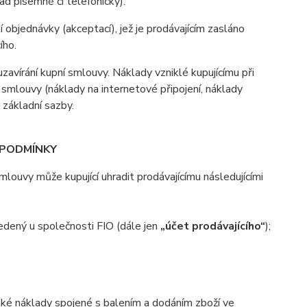
d písemně či telefonicky).
 objednávky (akceptací), jež je prodávajícím zasláno
ího.
zavírání kupní smlouvy. Náklady vzniklé kupujícímu při
 smlouvy (náklady na internetové připojení, náklady
d základní sazby.
 PODMÍNKY
ouvy může kupující uhradit prodávajícímu následujícími
ený u společnosti FIO (dále jen
„účet prodávajícího“
);
aké náklady spojené s balením a dodáním zboží ve