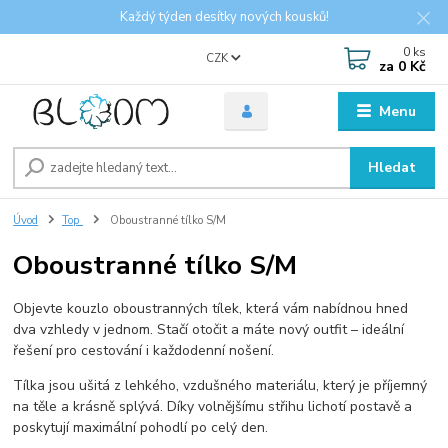
Každý týden desítky nových kousků!
0
ks
CZK
za
0 Kč
Menu
Hledat
Úvod
Top
Oboustranné tílko S/M
Oboustranné tílko S/M
Objevte kouzlo oboustranných tílek, která vám nabídnou hned
dva vzhledy v jednom. Stačí otočit a máte nový outfit – ideální
řešení pro cestování i každodenní nošení.
Tílka jsou ušitá z lehkého, vzdušného materiálu, který je příjemný
na těle a krásně splývá. Díky volnějšímu střihu lichotí postavě a
poskytují maximální pohodlí po celý den.