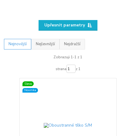
Upřesnit parametry
Nejnovější
Nejlevnější
Nejdražší
Zobrazuji 1-1 z 1
strana
z 1
Sleva
Novinka