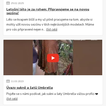
25
.
02
.
2025
Letošní léto je za rohem: Připravujeme se na novou
sezónu!
Léto se kvapem blíží a my už pilně pracujeme na tom, abyste si
mohly užít novou sezónu v těch nejkrásnějších modelech. Máme
pro vás připravené nejen n...
číst celé
11
.
03
.
2023
Úvazy sukně a šatů Umbrella
Pojďte se s námi podívat, jak sukni a šaty Umbrella vážou profíci ❤️
číst celé