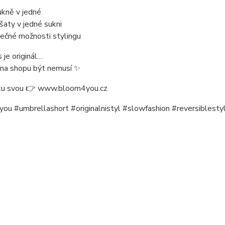
ukně v jedné
šaty v jedné sukni
ečné možnosti stylingu
 je originál…
ž na shopu být nemusí ✨
 tu svou 👉 www.bloom4you.cz
ou #umbrellashort #originalnistyl #slowfashion #reversiblesty