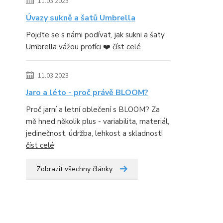
11.03.2023
Úvazy sukně a šatů Umbrella
Pojďte se s námi podívat, jak sukni a šaty
Umbrella vážou profíci ❤️
číst celé
11.03.2023
Jaro a léto - proč právě BLOOM?
Proč jarní a letní oblečení s BLOOM? Za
mě hned několik plus - variabilita, materiál,
jedinečnost, údržba, lehkost a skladnost!
číst celé
Zobrazit všechny články