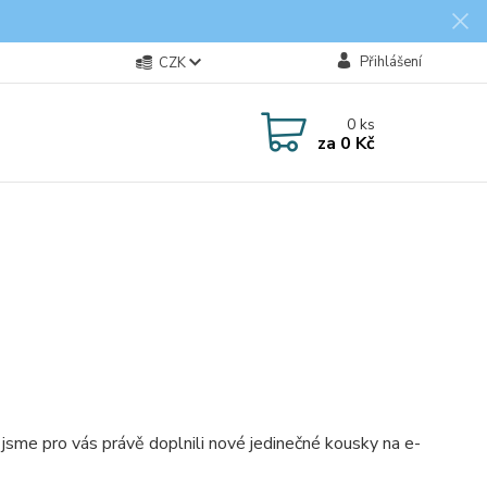
Přihlášení
CZK
0
ks
za
0 Kč
jsme pro vás právě doplnili nové jedinečné kousky na e-