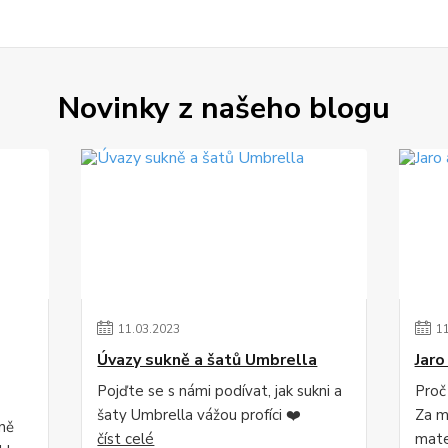
Novinky z našeho blogu
11
.
03
.
2023
1
Úvazy sukně a šatů Umbrella
Jaro
Pojďte se s námi podívat, jak sukni a
Proč
šaty Umbrella vážou profíci ❤️
Za mě
lně
číst celé
mater