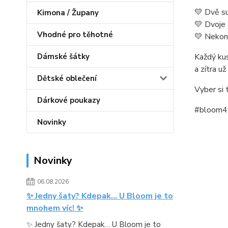
💛 Dvě s
Kimona / Župany
💛 Dvoje 
Vhodné pro těhotné
💛 Nekon
Dámské šátky
Každý kus
a zítra u
Dětské oblečení
Vyber si
Dárkové poukazy
#bloom4y
Novinky
Novinky
06.08.2026
✨ Jedny šaty? Kdepak… U Bloom je to
mnohem víc! ✨
✨ Jedny šaty? Kdepak… U Bloom je to