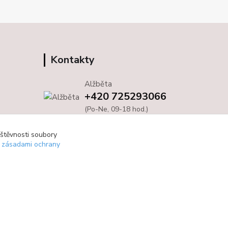
Kontakty
Alžběta
+420 725293066
(Po-Ne, 09-18 hod.)
info@bloom4you.cz
vštěvnosti soubory
e zásadami ochrany