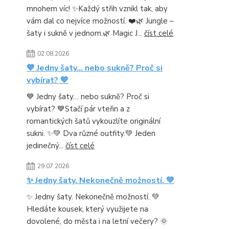
mnohem víc! ✨Každý střih vznikl tak, aby
vám dal co nejvíce možností. ❤️🌿 Jungle –
šaty i sukně v jednom.🌿 Magic J...
číst celé
02.08.2026
💙 Jedny šaty… nebo sukně? Proč si
vybírat? 💙
💙 Jedny šaty… nebo sukně? Proč si
vybírat? 💙Stačí pár vteřin a z
romantických šatů vykouzlíte originální
sukni. ✨💚 Dva různé outfity.💚 Jeden
jedinečný...
číst celé
29.07.2026
✨ Jedny šaty. Nekonečně možností. 💚
✨ Jedny šaty. Nekonečně možností. 💚
Hledáte kousek, který využijete na
dovolené, do města i na letní večery? 🌞