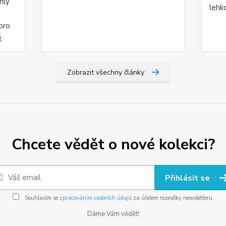
hly
lehk
pro
é
Zobrazit všechny články
Chcete vědět o nové kolekci?
Přihlásit se
Souhlasím se
zpracováním osobních údajů
za účelem rozesílky newsletteru.
Dáme Vám vědět!