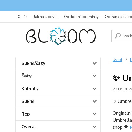
O nás
Jak nakupovat
Obchodní podmínky
Ochrana soukr
Úvod
N
Sukně/šaty
✨ Um
Šaty
Kalhoty
22.04.202
✨ Umbrel
Sukně
Originální
Top
Umbrella 
Overal
shop 🖤
M