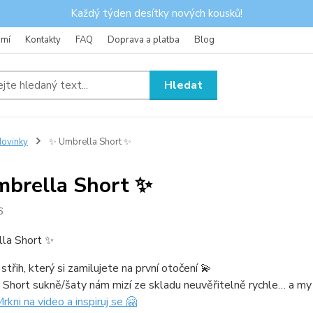
Každý týden desítky nových kousků!
omí
Kontakty
FAQ
Doprava a platba
Blog
Hledat
ovinky
✨ Umbrella Short ✨
brella Short ✨
6
la Short ✨
 střih, který si zamilujete na první otočení 💫
Short sukně/šaty nám mizí ze skladu neuvěřitelně rychle… a my 
rkni na video a inspiruj se 🤗