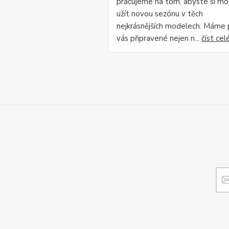
pracujeme na tom, abyste si mo
užít novou sezónu v těch
nejkrásnějších modelech. Máme 
vás připravené nejen n...
číst cel