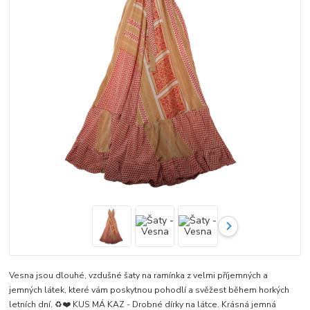
Vesna jsou dlouhé, vzdušné šaty na ramínka z velmi příjemných a
jemných látek, které vám poskytnou pohodlí a svěžest během horkých
letních dní. ♻️❤️ KUS MÁ KAZ - Drobné dírky na látce. Krásná jemná