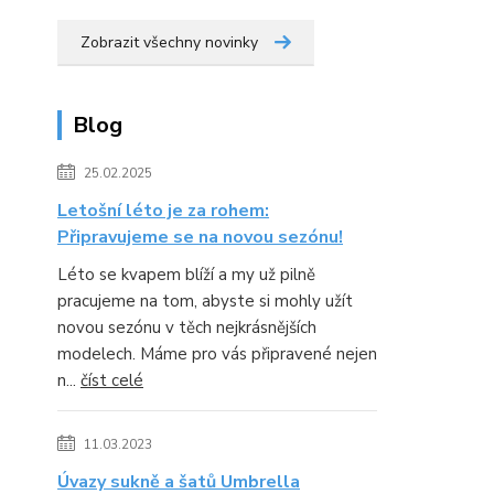
Zobrazit všechny novinky
Blog
25.02.2025
Letošní léto je za rohem:
Připravujeme se na novou sezónu!
Léto se kvapem blíží a my už pilně
pracujeme na tom, abyste si mohly užít
novou sezónu v těch nejkrásnějších
modelech. Máme pro vás připravené nejen
n...
číst celé
11.03.2023
Úvazy sukně a šatů Umbrella