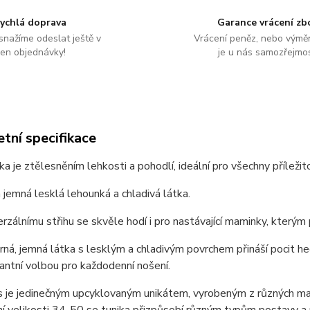
ychlá doprava
Garance vrácení zb
snažíme odeslat ještě v
Vrácení peněz, nebo výmě
en objednávky!
je u nás samozřejmos
tní specifikace
ka je ztělesněním lehkosti a pohodlí, ideální pro všechny příležit
 jemná lesklá lehounká a chladivá látka.
erzálnímu střihu se skvěle hodí i pro nastávající maminky, který
erná, jemná látka s lesklým a chladivým povrchem přináší pocit he
gantní volbou pro každodenní nošení.
 je jedinečným upcyklovaným unikátem, vyrobeným z různých mate
ní velikosti 34-50 se tunika přizpůsobí různým typům postavy 