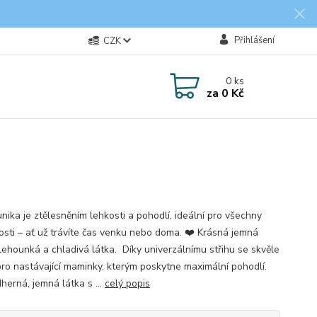
Přihlášení
CZK
0
ks
za
0 Kč
nika je ztělesněním lehkosti a pohodlí, ideální pro všechny
tosti – ať už trávíte čas venku nebo doma. ❤️ Krásná jemná
 lehounká a chladivá látka. Díky univerzálnímu střihu se skvěle
 pro nastávající maminky, kterým poskytne maximální pohodlí.
dherná, jemná látka s ...
celý popis