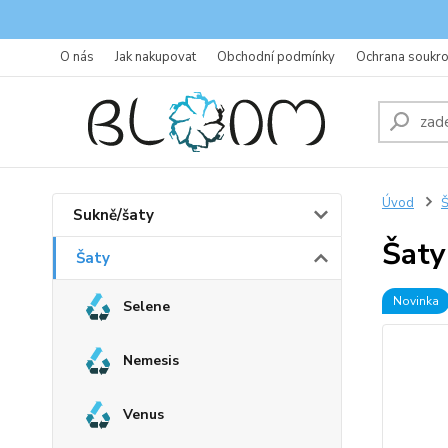
O nás
Jak nakupovat
Obchodní podmínky
Ochrana soukr
Úvod
Š
Sukně/šaty
Šaty
Šaty
Novinka
Selene
Nemesis
Venus