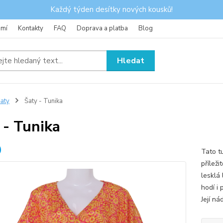
Každý týden desítky nových kousků!
omí
Kontakty
FAQ
Doprava a platba
Blog
Hledat
aty
Šaty - Tunika
 - Tunika
Tato tu
příleži
lesklá
hodí i
Její ná