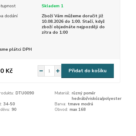
tupnost
Skladem 1
a dodání
Zboží Vám můžeme doručit již
10.08.2026 do 1:00. Stačí, když
zboží objednáte nejpozději do
zítra do 1:00
sme plátci DPH
0 Kč
Přidat do košíku
roduktu:
DTU0090
Materiál:
různý poměr
hedvábí/viskóza/polyester
t:
34-50
Barva:
tmave modrá
oděvu:
90
Obvod:
max 168