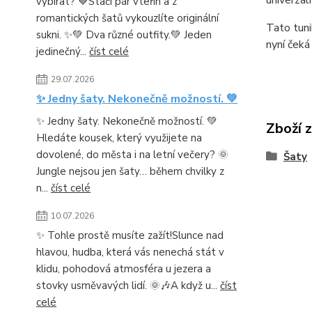
vybírat? 💙Stačí pár vteřin a z
romantických šatů vykouzlíte originální
Tato tuni
sukni. ✨💚 Dva různé outfity.💚 Jeden
nyní čeká
jedinečný...
číst celé
29.07.2026
✨ Jedny šaty. Nekonečně možností. 💚
✨ Jedny šaty. Nekonečně možností. 💚
Zboží 
Hledáte kousek, který využijete na
dovolené, do města i na letní večery? 🌞
Šaty
Jungle nejsou jen šaty… během chvilky z
n...
číst celé
10.07.2026
✨ Tohle prostě musíte zažít!Slunce nad
hlavou, hudba, která vás nenechá stát v
klidu, pohodová atmosféra u jezera a
stovky usměvavých lidí. 🌞🎶A když u...
číst
celé