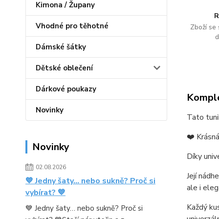
Kimona / Župany
R
Vhodné pro těhotné
Zboží se 
d
Dámské šátky
Dětské oblečení
Dárkové poukazy
Komple
Novinky
Tato tuni
❤️ Krásná
Novinky
Díky univ
02.08.2026
Její nádh
💙 Jedny šaty… nebo sukně? Proč si
ale i ele
vybírat? 💙
Každý kus
💙 Jedny šaty… nebo sukně? Proč si
univerzál