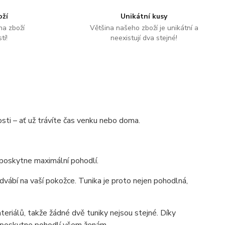
oží
Unikátní kusy
na zboží
Většina našeho zboží je unikátní a
tí!
neexistují dva stejné!
osti – ať už trávíte čas venku nebo doma.
m poskytne maximální pohodlí.
dvábí na vaší pokožce. Tunika je proto nejen pohodlná,
riálů, takže žádné dvě tuniky nejsou stejné. Díky
a poskytne pohodlí všem ženám.