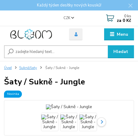
Každý týden desítky nových kousků!
0
ks
CZK
za
0 Kč
Menu
Hledat
Úvod
Sukně/šaty
Šaty / Sukně - Jungle
Šaty / Sukně - Jungle
Novinka