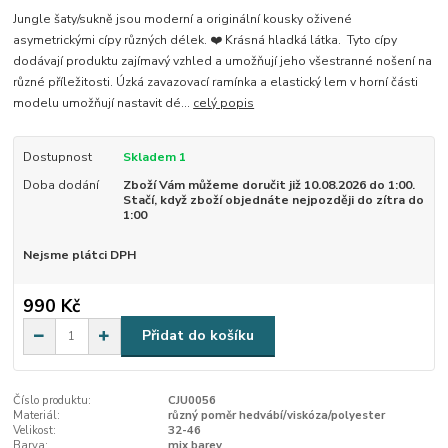
Jungle šaty/sukně jsou moderní a originální kousky oživené
asymetrickými cípy různých délek. ❤️ Krásná hladká látka. Tyto cípy
dodávají produktu zajímavý vzhled a umožňují jeho všestranné nošení na
různé příležitosti. Úzká zavazovací ramínka a elastický lem v horní části
modelu umožňují nastavit dé...
celý popis
Dostupnost
Skladem 1
Doba dodání
Zboží Vám můžeme doručit již 10.08.2026 do 1:00.
Stačí, když zboží objednáte nejpozději do zítra do
1:00
Nejsme plátci DPH
990 Kč
Přidat do košíku
Číslo produktu:
CJU0056
Materiál:
různý poměr hedvábí/viskóza/polyester
Velikost:
32-46
Barva:
mix barev