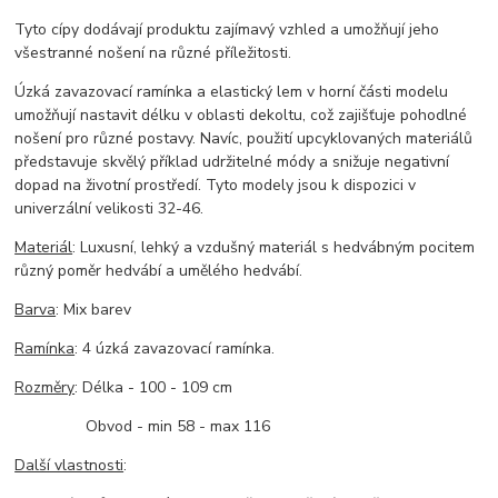
Tyto cípy dodávají produktu zajímavý vzhled a umožňují jeho
všestranné nošení na různé příležitosti.
Úzká zavazovací ramínka a elastický lem v horní části modelu
umožňují nastavit délku v oblasti dekoltu, což zajišťuje pohodlné
nošení pro různé postavy. Navíc, použití upcyklovaných materiálů
představuje skvělý příklad udržitelné módy a snižuje negativní
dopad na životní prostředí. Tyto modely jsou k dispozici v
univerzální velikosti 32-46.
Materiál
: Luxusní, lehký a vzdušný materiál s hedvábným pocitem
různý poměr hedvábí a umělého hedvábí.
Barva
: Mix barev
Ramínka
: 4 úzká zavazovací ramínka.
Rozměry
: Délka - 100 - 109 cm
Obvod - min 58 - max 116
Další vlastnosti
: