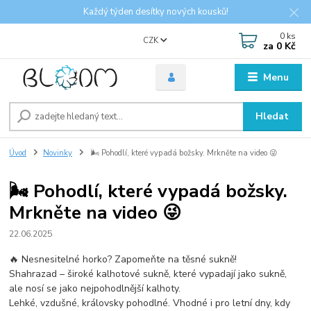
Každý týden desítky nových kousků!
0
ks
CZK
za
0 Kč
Menu
Hledat
Úvod
Novinky
🌬 Pohodlí, které vypadá božsky. Mrkněte na video 😜
🌬 Pohodlí, které vypadá božsky.
Mrkněte na video 😜
22.06.2025
🔥 Nesnesitelné horko? Zapomeňte na těsné sukně!
Shahrazad – široké kalhotové sukně, které vypadají jako sukně,
ale nosí se jako nejpohodlnější kalhoty.
Lehké, vzdušné, královsky pohodlné. Vhodné i pro letní dny, kdy