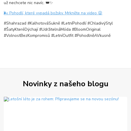
už nechcete nic navíc. 👑✨
🌬 Pohodlí, které vypadá božsky. Mrkněte na video 😜
#Shahrazad #KalhotováSukně #LetníPohodlí #ChladivýStyl
#ŠatyKteréDýchají #UdržitelnáMóda #BloomOriginal
#VolnostBezKompromisů #LetníOutfit #PohodlněAVkusně
Novinky z našeho blogu