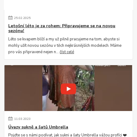
25
.
02
.
2025
Letošní léto je za rohem: Připravujeme se na novou
sezónu!
Léto se kvapem blíží a my už pilně pracujeme na tom, abyste si
mohly užít novou sezónu v těch nejkrásnějších modelech. Máme
pro vás připravené nejen n...
číst celé
11
.
03
.
2023
Úvazy sukně a šatů Umbrella
Pojďte se s námi podívat, jak sukni a šaty Umbrella vážou profíci ❤️