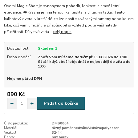
Overal Magic Short je synonymem pohodlí, lehkosti a hravé letní
elegance. ❤️ Krásná jemná lehounká, lesklá a chladivá látka. Tento
kalhotový overal v kratší délce lze nosit s uvázanými rameny nebo kolem
krku, což vám umožňuje přizpůsobit si vzhled podle vaší nálady i
příležitosti. Díky své varia...
celý popis
Dostupnost
Skladem 1
Doba dodání
Zboží Vám můžeme doručit již 11.08.2026 do 1:00.
Stačí, když zboží objednáte nejpozději do zítra do
1:00
Nejsme plátci DPH
890 Kč
Přidat do košíku
Číslo produktu:
DMS0004
Materiál:
různý poměr hedvábí/viskóza/polyester
Velikost:
32-44
Barva:
mix barev