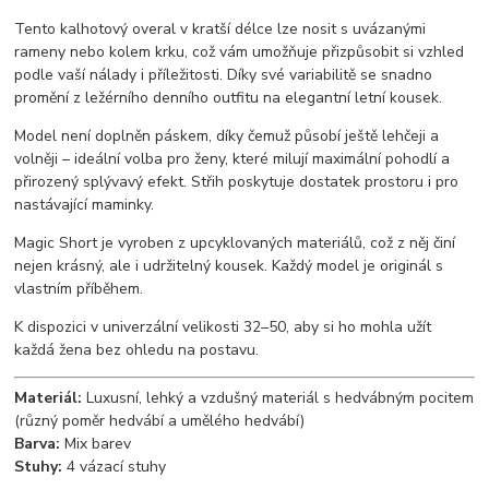
Tento kalhotový overal v kratší délce lze nosit s uvázanými
rameny nebo kolem krku, což vám umožňuje přizpůsobit si vzhled
podle vaší nálady i příležitosti. Díky své variabilitě se snadno
promění z ležérního denního outfitu na elegantní letní kousek.
Model není doplněn páskem, díky čemuž působí ještě lehčeji a
volněji – ideální volba pro ženy, které milují maximální pohodlí a
přirozený splývavý efekt. Střih poskytuje dostatek prostoru i pro
nastávající maminky.
Magic Short je vyroben z upcyklovaných materiálů, což z něj činí
nejen krásný, ale i udržitelný kousek. Každý model je originál s
vlastním příběhem.
K dispozici v univerzální velikosti 32–50, aby si ho mohla užít
každá žena bez ohledu na postavu.
Materiál:
Luxusní, lehký a vzdušný materiál s hedvábným pocitem
(různý poměr hedvábí a umělého hedvábí)
Barva:
Mix barev
Stuhy:
4 vázací stuhy