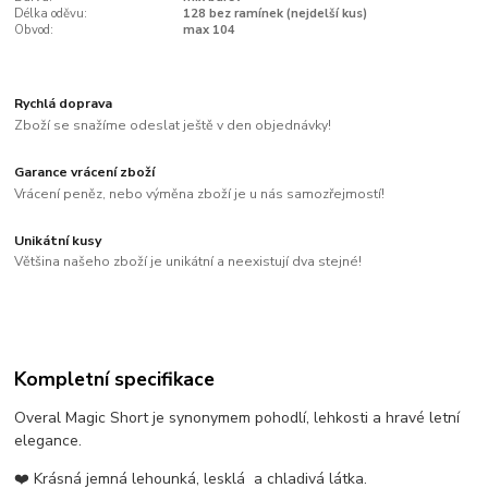
Délka oděvu:
128 bez ramínek (nejdelší kus)
Obvod:
max 104
Rychlá doprava
Zboží se snažíme odeslat ještě v den objednávky!
Garance vrácení zboží
Vrácení peněz, nebo výměna zboží je u nás samozřejmostí!
Unikátní kusy
Většina našeho zboží je unikátní a neexistují dva stejné!
Kompletní specifikace
Overal Magic Short je synonymem pohodlí, lehkosti a hravé letní
elegance.
❤️ Krásná jemná lehounká, lesklá a chladivá látka.