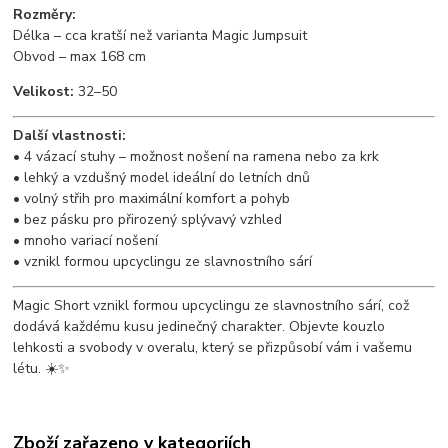
Rozměry:
Délka – cca kratší než varianta Magic Jumpsuit
Obvod – max 168 cm
Velikost:
32–50
Další vlastnosti:
• 4 vázací stuhy – možnost nošení na ramena nebo za krk
• lehký a vzdušný model ideální do letních dnů
• volný střih pro maximální komfort a pohyb
• bez pásku pro přirozený splývavý vzhled
• mnoho variací nošení
• vznikl formou upcyclingu ze slavnostního sárí
Magic Short vznikl formou upcyclingu ze slavnostního sárí, což
dodává každému kusu jedinečný charakter. Objevte kouzlo
lehkosti a svobody v overalu, který se přizpůsobí vám i vašemu
létu. ☀️✨
Zboží zařazeno v kategoriích