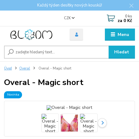
Každý týden desítky nových kousků!
0
ks
CZK
za
0 Kč
Menu
Hledat
Úvod
Overal
Overal - Magic short
Overal - Magic short
Novinka