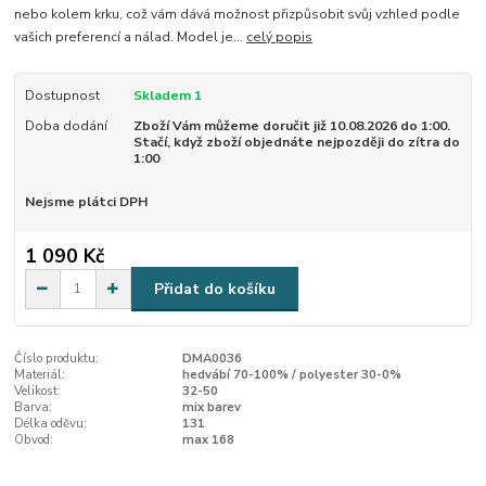
nebo kolem krku, což vám dává možnost přizpůsobit svůj vzhled podle
vašich preferencí a nálad. Model je...
celý popis
Dostupnost
Skladem 1
Doba dodání
Zboží Vám můžeme doručit již 10.08.2026 do 1:00.
Stačí, když zboží objednáte nejpozději do zítra do
1:00
Nejsme plátci DPH
1 090 Kč
Přidat do košíku
Číslo produktu:
DMA0036
Materiál:
hedvábí 70-100% / polyester 30-0%
Velikost:
32-50
Barva:
mix barev
Délka oděvu:
131
Obvod:
max 168