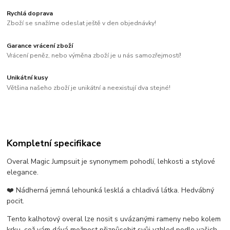
Rychlá doprava
Zboží se snažíme odeslat ještě v den objednávky!
Garance vrácení zboží
Vrácení peněz, nebo výměna zboží je u nás samozřejmostí!
Unikátní kusy
Většina našeho zboží je unikátní a neexistují dva stejné!
Kompletní specifikace
Overal Magic Jumpsuit je synonymem pohodlí, lehkosti a stylové
elegance.
❤️ Nádherná jemná lehounká lesklá a chladivá látka. Hedvábný
pocit.
Tento kalhotový overal lze nosit s uvázanými rameny nebo kolem
krku, což vám dává možnost přizpůsobit svůj vzhled podle vašich