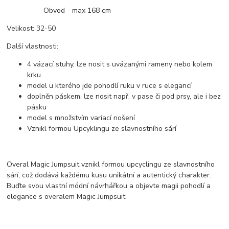
Obvod - max 168 cm
Velikost: 32-50
Další vlastnosti:
4 vázací stuhy, lze nosit s uvázanými rameny nebo kolem
krku
model u kterého jde pohodlí ruku v ruce s elegancí
doplněn páskem, lze nosit např. v pase či pod prsy, ale i bez
pásku
model s množstvím variací nošení
Vznikl formou Upcyklingu ze slavnostního sárí
Overal Magic Jumpsuit vznikl formou upcyclingu ze slavnostního
sárí, což dodává každému kusu unikátní a autentický charakter.
Buďte svou vlastní módní návrhářkou a objevte magii pohodlí a
elegance s overalem Magic Jumpsuit.