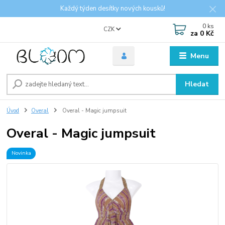
Každý týden desítky nových kousků!
0
ks
CZK
za
0 Kč
Menu
Hledat
Úvod
Overal
Overal - Magic jumpsuit
Overal - Magic jumpsuit
Novinka