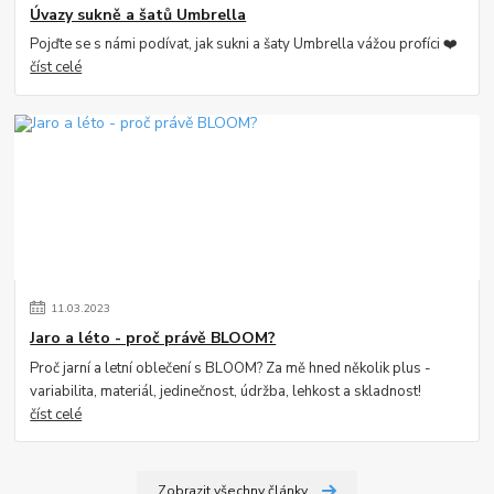
Úvazy sukně a šatů Umbrella
Pojďte se s námi podívat, jak sukni a šaty Umbrella vážou profíci ❤️
číst celé
11
.
03
.
2023
Jaro a léto - proč právě BLOOM?
Proč jarní a letní oblečení s BLOOM? Za mě hned několik plus -
variabilita, materiál, jedinečnost, údržba, lehkost a skladnost!
číst celé
Zobrazit všechny články