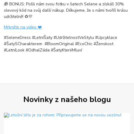
🎁 BONUS: Pošli nám svou fotku v šatech Selene a získáš 30%
slevový kód na svůj další nákup. Děkujeme, že s námi tvoříš krásu
udržitelně! ♻️💛
Mrkněte na video ❤️
#SeleneDress #LetníŠaty #UdržitelnostVeStylu #Upcyklace
#ŠatySCharakterem #BloomOriginal #EcoChic #Ženskost
#LetníLook #OdhalZáda #ŠatyKteréMluví
Novinky z našeho blogu