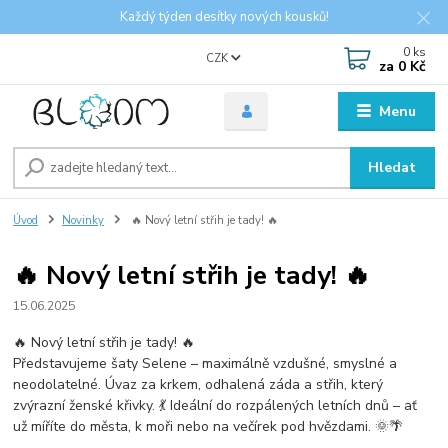
Každý týden desítky nových kousků!
0
ks
CZK
za
0 Kč
Menu
Hledat
Úvod
Novinky
🔥 Nový letní střih je tady! 🔥
🔥 Nový letní střih je tady! 🔥
15.06.2025
🔥 Nový letní střih je tady! 🔥
Představujeme šaty Selene – maximálně vzdušné, smyslné a
neodolatelné. Úvaz za krkem, odhalená záda a střih, který
zvýrazní ženské křivky. 💃 Ideální do rozpálených letních dnů – ať
už míříte do města, k moři nebo na večírek pod hvězdami. 🌞🌴