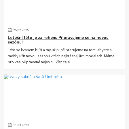
25
.
02
.
2025
Letošní léto je za rohem: Připravujeme se na novou
sezónu!
Léto se kvapem blíží a my už pilně pracujeme na tom, abyste si
mohly užít novou sezónu v těch nejkrásnějších modelech. Máme
pro vás připravené nejen n...
číst celé
11
.
03
.
2023