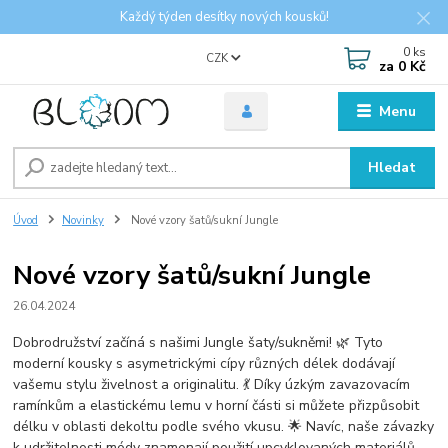
Každý týden desítky nových kousků!
0
ks
CZK
za
0 Kč
Menu
Hledat
Úvod
Novinky
Nové vzory šatů/sukní Jungle
Nové vzory šatů/sukní Jungle
26.04.2024
Dobrodružství začíná s našimi Jungle šaty/sukněmi! 🌿 Tyto
moderní kousky s asymetrickými cípy různých délek dodávají
vašemu stylu živelnost a originalitu. 💃 Díky úzkým zavazovacím
ramínkům a elastickému lemu v horní části si můžete přizpůsobit
délku v oblasti dekoltu podle svého vkusu. 🌟 Navíc, naše závazky
k udržitelnosti módy znamenají použití upcyklovaných materiálů,