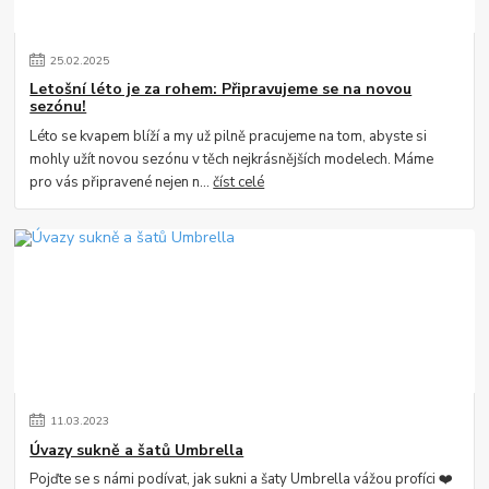
25
.
02
.
2025
Letošní léto je za rohem: Připravujeme se na novou
sezónu!
Léto se kvapem blíží a my už pilně pracujeme na tom, abyste si
mohly užít novou sezónu v těch nejkrásnějších modelech. Máme
pro vás připravené nejen n...
číst celé
11
.
03
.
2023
Úvazy sukně a šatů Umbrella
Pojďte se s námi podívat, jak sukni a šaty Umbrella vážou profíci ❤️