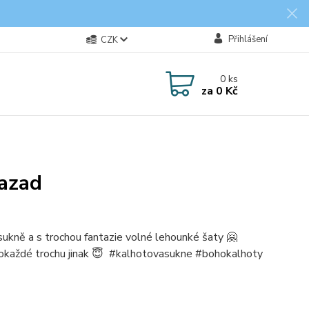
Přihlášení
CZK
0
ks
za
0 Kč
razad
ukně a s trochou fantazie volné lehounké šaty 🤗
 pokaždé trochu jinak 😇 #kalhotovasukne #bohokalhoty