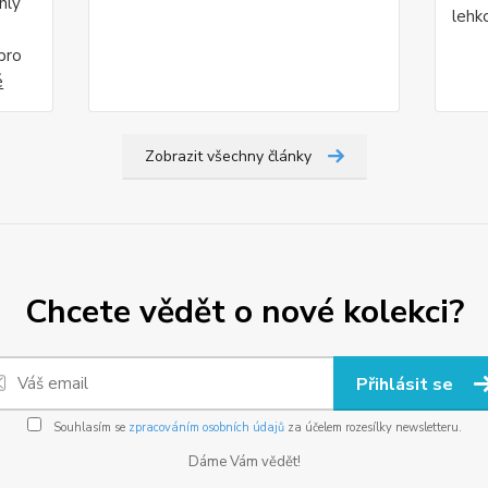
hly
lehk
pro
é
Zobrazit všechny články
Chcete vědět o nové kolekci?
Přihlásit se
Souhlasím se
zpracováním osobních údajů
za účelem rozesílky newsletteru.
Dáme Vám vědět!