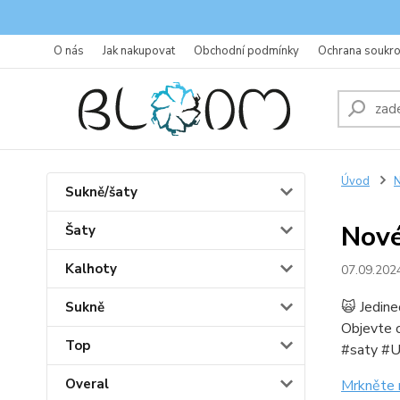
O nás
Jak nakupovat
Obchodní podmínky
Ochrana soukr
Úvod
N
Sukně/šaty
Nové
Šaty
Kalhoty
07.09.202
🙀 Jedine
Sukně
Objevte o
Top
#saty #U
Overal
Mrkněte 