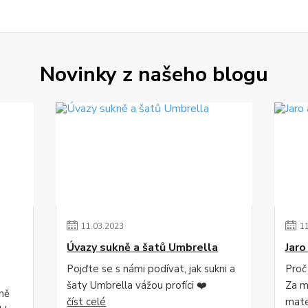
Novinky z našeho blogu
11
.
03
.
2023
1
Úvazy sukně a šatů Umbrella
Jaro
Pojďte se s námi podívat, jak sukni a
Proč
šaty Umbrella vážou profíci ❤️
Za mě
lně
číst celé
mater