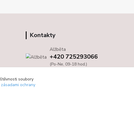
Kontakty
Alžběta
+420 725293066
(Po-Ne, 09-18 hod.)
info@bloom4you.cz
vštěvnosti soubory
e zásadami ochrany