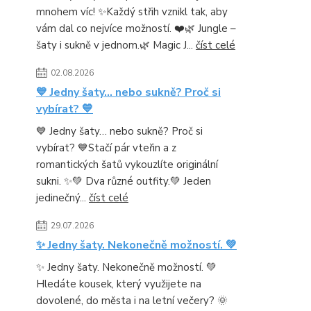
mnohem víc! ✨Každý střih vznikl tak, aby
vám dal co nejvíce možností. ❤️🌿 Jungle –
šaty i sukně v jednom.🌿 Magic J...
číst celé
02.08.2026
💙 Jedny šaty… nebo sukně? Proč si
vybírat? 💙
💙 Jedny šaty… nebo sukně? Proč si
vybírat? 💙Stačí pár vteřin a z
romantických šatů vykouzlíte originální
sukni. ✨💚 Dva různé outfity.💚 Jeden
jedinečný...
číst celé
29.07.2026
✨ Jedny šaty. Nekonečně možností. 💚
✨ Jedny šaty. Nekonečně možností. 💚
Hledáte kousek, který využijete na
dovolené, do města i na letní večery? 🌞