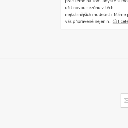
pracujeme na tom, abyste si mo
užít novou sezónu v těch
nejkrásnějších modelech. Máme 
vás připravené nejen n...
číst cel