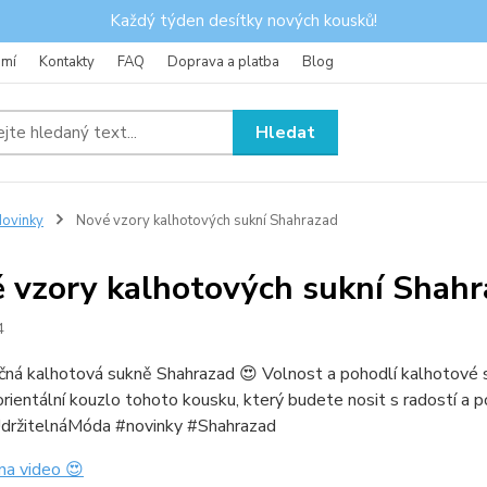
Každý týden desítky nových kousků!
omí
Kontakty
FAQ
Doprava a platba
Blog
Hledat
ovinky
Nové vzory kalhotových sukní Shahrazad
 vzory kalhotových sukní Shah
4
čná kalhotová sukně Shahrazad 😍 Volnost a pohodlí kalhotové s
rientální kouzlo tohoto kousku, který budete nosit s radostí a
držitelnáMóda #novinky #Shahrazad
na video 😍