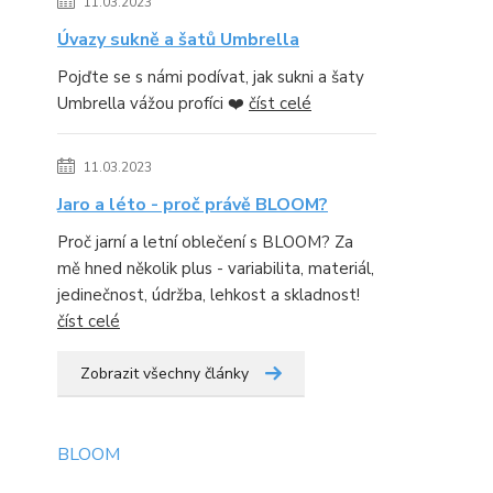
11.03.2023
Úvazy sukně a šatů Umbrella
Pojďte se s námi podívat, jak sukni a šaty
Umbrella vážou profíci ❤️
číst celé
11.03.2023
Jaro a léto - proč právě BLOOM?
Proč jarní a letní oblečení s BLOOM? Za
mě hned několik plus - variabilita, materiál,
jedinečnost, údržba, lehkost a skladnost!
číst celé
Zobrazit všechny články
BLOOM