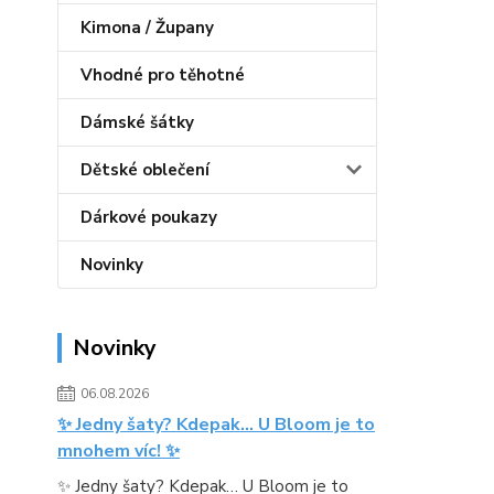
Kimona / Župany
Vhodné pro těhotné
Dámské šátky
Dětské oblečení
Dárkové poukazy
Novinky
Novinky
06.08.2026
✨ Jedny šaty? Kdepak… U Bloom je to
mnohem víc! ✨
✨ Jedny šaty? Kdepak… U Bloom je to