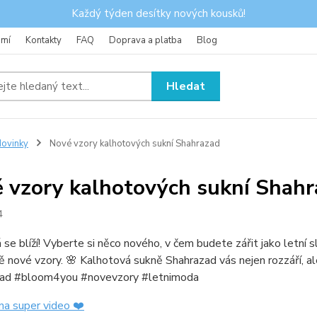
Každý týden desítky nových kousků!
omí
Kontakty
FAQ
Doprava a platba
Blog
Hledat
ovinky
Nové vzory kalhotových sukní Shahrazad
 vzory kalhotových sukní Shah
4
se blíží! Vyberte si něco nového, v čem budete zářit jako let
ě nové vzory. 🌸 Kalhotová sukně Shahrazad vás nejen rozzáří, ale 
ad #bloom4you #novevzory #letnimoda
na super video ❤️