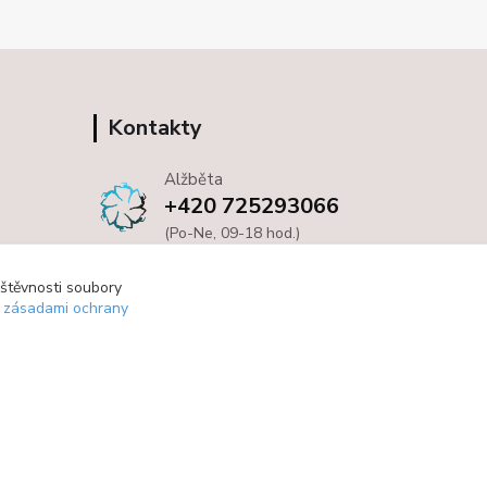
Kontakty
Alžběta
+420 725293066
(Po-Ne, 09-18 hod.)
info@bloom4you.cz
vštěvnosti soubory
e zásadami ochrany