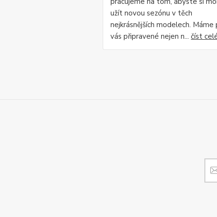
pracujeme na tom, abyste si mo
užít novou sezónu v těch
nejkrásnějších modelech. Máme 
vás připravené nejen n...
číst cel