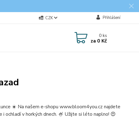
Přihlášení
CZK
0
ks
za
0 Kč
razad
ní slunce ☀️ Na našem e-shopu www.bloom4you.cz najdete
i ochladí v horkých dnech. 🍧 Užijte si léto naplno! 😍