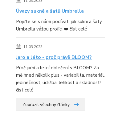
11.03.2023
Úvazy sukně a šatů Umbrella
Pojďte se s námi podívat, jak sukni a šaty
Umbrella vážou profíci ❤️
číst celé
11.03.2023
Jaro a léto - proč právě BLOOM?
Proč jarní a letní oblečení s BLOOM? Za
mě hned několik plus - variabilita, materiál,
jedinečnost, údržba, lehkost a skladnost!
číst celé
Zobrazit všechny články