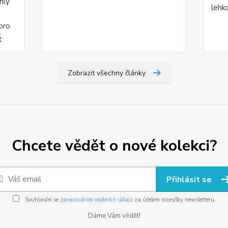
hly
lehk
pro
é
Zobrazit všechny články
Chcete vědět o nové kolekci?
Přihlásit se
Souhlasím se
zpracováním osobních údajů
za účelem rozesílky newsletteru.
Dáme Vám vědět!