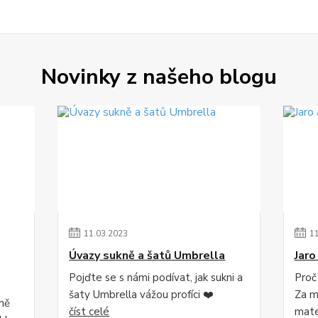
Novinky z našeho blogu
11
.
03
.
2023
1
Úvazy sukně a šatů Umbrella
Jaro
Pojďte se s námi podívat, jak sukni a
Proč
šaty Umbrella vážou profíci ❤️
Za mě
lně
číst celé
mater