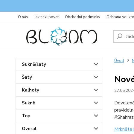
O nás
Jak nakupovat
Obchodní podmínky
Ochrana soukr
Úvod
N
Sukně/šaty
Nové
Šaty
Kalhoty
27.05.202
Dovolená 
Sukně
pravideln
Top
#Shahraz
Overal
Mrkněte 