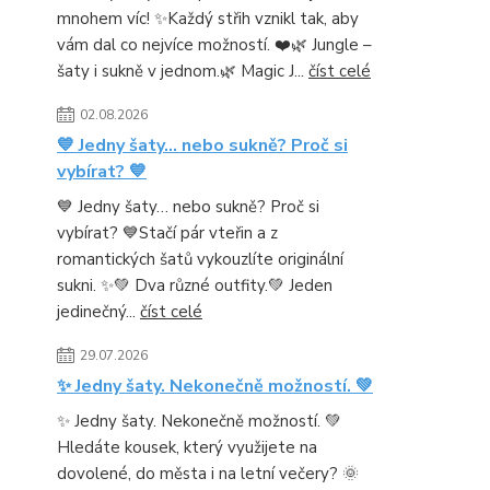
mnohem víc! ✨Každý střih vznikl tak, aby
vám dal co nejvíce možností. ❤️🌿 Jungle –
šaty i sukně v jednom.🌿 Magic J...
číst celé
02.08.2026
💙 Jedny šaty… nebo sukně? Proč si
vybírat? 💙
💙 Jedny šaty… nebo sukně? Proč si
vybírat? 💙Stačí pár vteřin a z
romantických šatů vykouzlíte originální
sukni. ✨💚 Dva různé outfity.💚 Jeden
jedinečný...
číst celé
29.07.2026
✨ Jedny šaty. Nekonečně možností. 💚
✨ Jedny šaty. Nekonečně možností. 💚
Hledáte kousek, který využijete na
dovolené, do města i na letní večery? 🌞