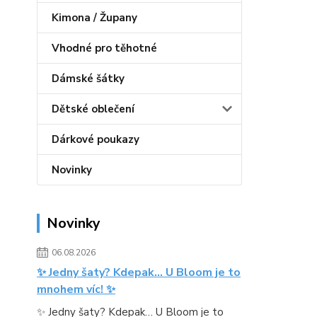
Kimona / Župany
Vhodné pro těhotné
Dámské šátky
Dětské oblečení
Dárkové poukazy
Novinky
Novinky
06.08.2026
✨ Jedny šaty? Kdepak… U Bloom je to
mnohem víc! ✨
✨ Jedny šaty? Kdepak… U Bloom je to