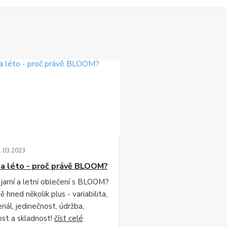
1
.
03
.
2023
 a léto - proč právě BLOOM?
 jarní a letní oblečení s BLOOM?
 hned několik plus - variabilita,
iál, jedinečnost, údržba,
ost a skladnost!
číst celé