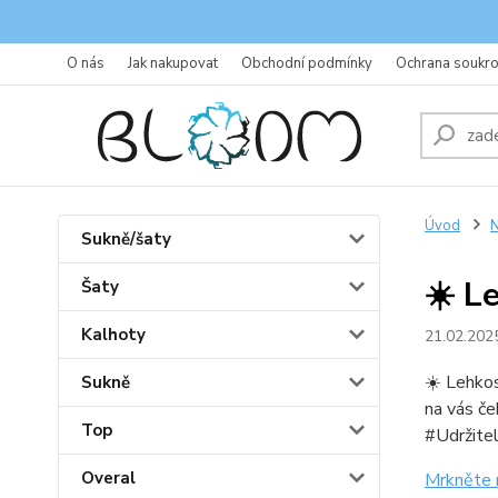
O nás
Jak nakupovat
Obchodní podmínky
Ochrana soukr
Úvod
N
Sukně/šaty
☀️ L
Šaty
Kalhoty
21.02.202
☀️ Lehkos
Sukně
na vás č
Top
#Udržite
Overal
Mrkněte 