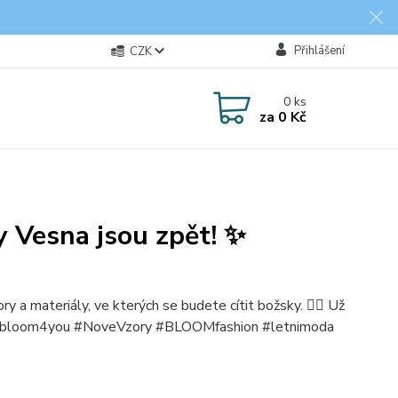
Přihlášení
CZK
0
ks
za
0 Kč
y Vesna jsou zpět! ✨
 a materiály, ve kterých se budete cítit božsky. 🧚‍♀️ Už
 💫 #bloom4you #NoveVzory #BLOOMfashion #letnimoda