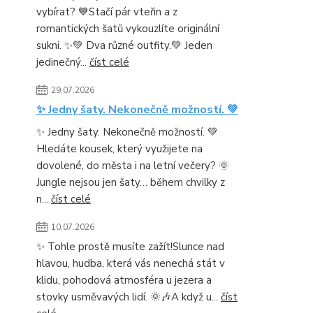
vybírat? 💙Stačí pár vteřin a z
romantických šatů vykouzlíte originální
sukni. ✨💚 Dva různé outfity.💚 Jeden
jedinečný...
číst celé
29.07.2026
✨ Jedny šaty. Nekonečně možností. 💚
✨ Jedny šaty. Nekonečně možností. 💚
Hledáte kousek, který využijete na
dovolené, do města i na letní večery? 🌞
Jungle nejsou jen šaty… během chvilky z
n...
číst celé
10.07.2026
✨ Tohle prostě musíte zažít!Slunce nad
hlavou, hudba, která vás nenechá stát v
klidu, pohodová atmosféra u jezera a
stovky usměvavých lidí. 🌞🎶A když u...
číst