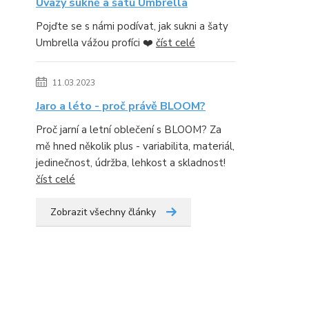
Úvazy sukně a šatů Umbrella
Pojďte se s námi podívat, jak sukni a šaty
Umbrella vážou profíci ❤️
číst celé
11.03.2023
Jaro a léto - proč právě BLOOM?
Proč jarní a letní oblečení s BLOOM? Za
mě hned několik plus - variabilita, materiál,
jedinečnost, údržba, lehkost a skladnost!
číst celé
Zobrazit všechny články