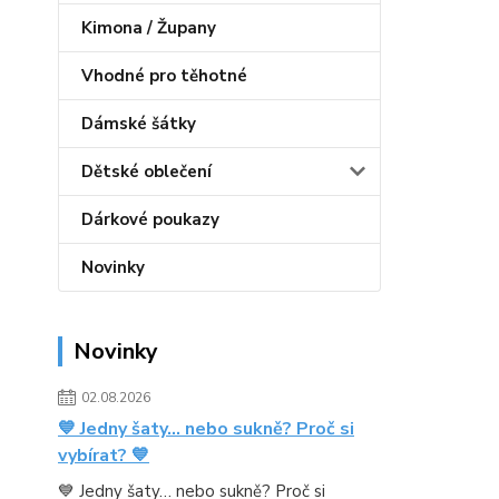
Kimona / Župany
Vhodné pro těhotné
Dámské šátky
Dětské oblečení
Dárkové poukazy
Novinky
Novinky
02.08.2026
💙 Jedny šaty… nebo sukně? Proč si
vybírat? 💙
💙 Jedny šaty… nebo sukně? Proč si