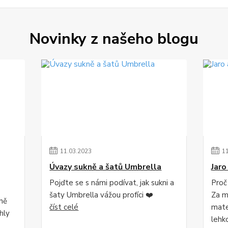
Novinky z našeho blogu
11
.
03
.
2023
1
Úvazy sukně a šatů Umbrella
Jaro
Pojďte se s námi podívat, jak sukni a
Proč
šaty Umbrella vážou profíci ❤️
Za mě
lně
číst celé
mater
hly
lehk