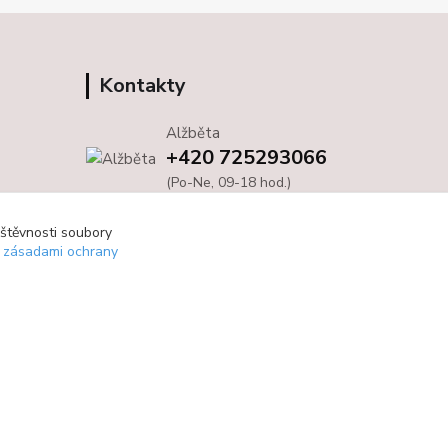
Kontakty
Alžběta
+420 725293066
(Po-Ne, 09-18 hod.)
info@bloom4you.cz
vštěvnosti soubory
e zásadami ochrany