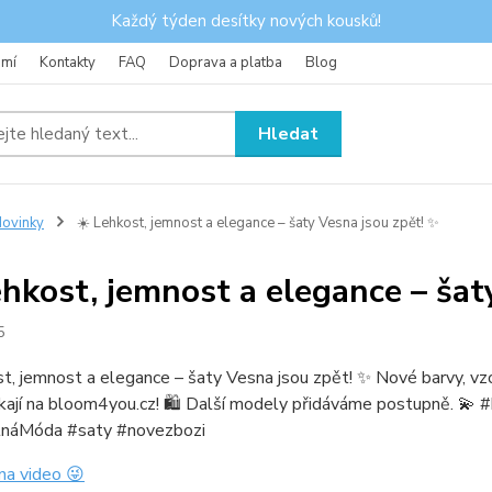
Každý týden desítky nových kousků!
omí
Kontakty
FAQ
Doprava a platba
Blog
Hledat
ovinky
☀️ Lehkost, jemnost a elegance – šaty Vesna jsou zpět! ✨
ehkost, jemnost a elegance – šat
5
t, jemnost a elegance – šaty Vesna jsou zpět! ✨ Nové barvy, vzory
ekají na bloom4you.cz! 🛍 Další modely přidáváme postupně.
lnáMóda #saty #novezbozi
na video 😜