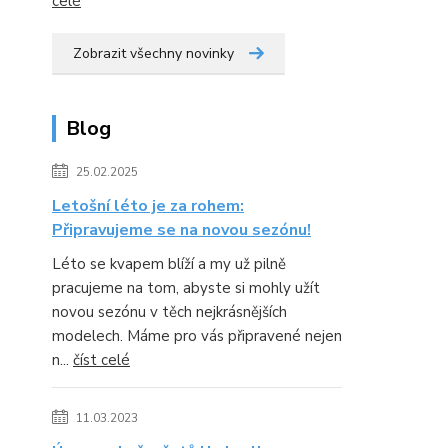
celé
Zobrazit všechny novinky
Blog
25.02.2025
Letošní léto je za rohem:
Připravujeme se na novou sezónu!
Léto se kvapem blíží a my už pilně
pracujeme na tom, abyste si mohly užít
novou sezónu v těch nejkrásnějších
modelech. Máme pro vás připravené nejen
n...
číst celé
11.03.2023