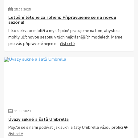
25
.
02
.
2025
Letošní léto je za rohem: Připravujeme se na novou
sezónu!
Léto se kvapem blíží a my už pilně pracujeme na tom, abyste si
mohly užít novou sezónu v těch nejkrásnějších modelech. Máme
pro vás připravené nejen n...
číst celé
11
.
03
.
2023
Úvazy sukně a šatů Umbrella
Pojďte se s námi podívat, jak sukni a šaty Umbrella vážou profíci ❤️
číst celé