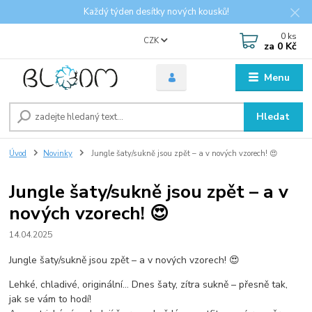
Každý týden desítky nových kousků!
0
ks
CZK
za
0 Kč
Menu
Hledat
Úvod
Novinky
Jungle šaty/sukně jsou zpět – a v nových vzorech! 😍
Jungle šaty/sukně jsou zpět – a v
nových vzorech! 😍
14.04.2025
Jungle šaty/sukně jsou zpět – a v nových vzorech! 😍
Lehké, chladivé, originální… Dnes šaty, zítra sukně – přesně tak,
jak se vám to hodí!