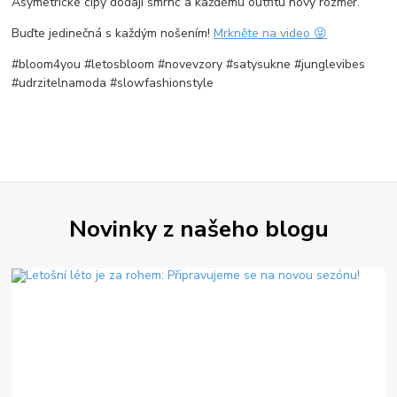
Asymetrické cípy dodají šmrnc a každému outfitu nový rozměr.
Buďte jedinečná s každým nošením!
Mrkněte na video 😜
#bloom4you #letosbloom #novevzory #satysukne #junglevibes
#udrzitelnamoda #slowfashionstyle
Novinky z našeho blogu