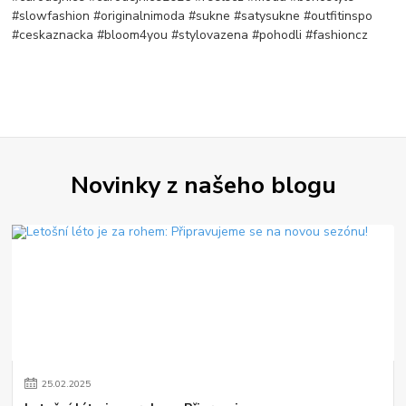
#slowfashion #originalnimoda #sukne #satysukne #outfitinspo
#ceskaznacka #bloom4you #stylovazena #pohodli #fashioncz
Novinky z našeho blogu
25
.
02
.
2025