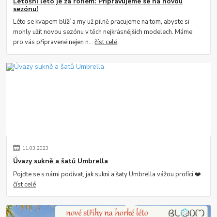
Letošní léto je za rohem: Připravujeme se na novou
sezónu!
Léto se kvapem blíží a my už pilně pracujeme na tom, abyste si
mohly užít novou sezónu v těch nejkrásnějších modelech. Máme
pro vás připravené nejen n...
číst celé
11
.
03
.
2023
Úvazy sukně a šatů Umbrella
Pojďte se s námi podívat, jak sukni a šaty Umbrella vážou profíci ❤️
číst celé