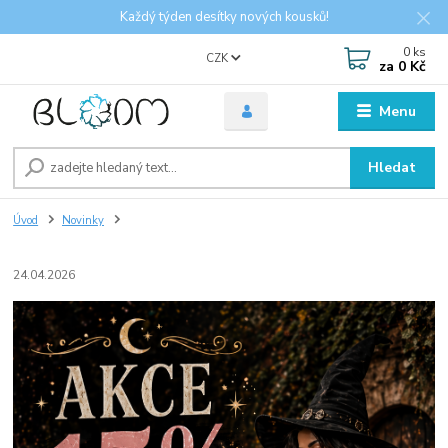
Každý týden desítky nových kousků!
0
ks
CZK
za
0 Kč
Menu
Hledat
Úvod
Novinky
24.04.2026