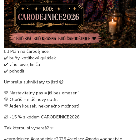
🧙‍♀️ Plán na čarodějnice:
✔️ buřty, kotlíkový gulášek
✔️ víno, pivo, limča
✔️ pohodlí
Umbrella sukně/šaty to jistí 😄
💛 Nastavitelný pas = jíš bez omezení
💛 Otočíš = máš nový outfit
💛 Jeden kousek, nekonečno možností
🎁 -15 % s kódem CARODEJNICE2026
Tak kterou si vybereš? ✨
#carodejnice #carodejnice2026 #reelscz #moda #bohostyle