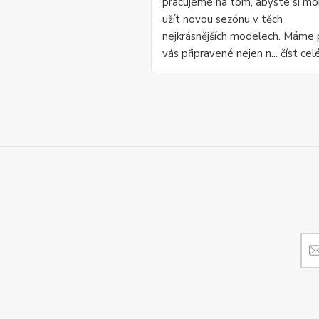
pracujeme na tom, abyste si mo
užít novou sezónu v těch
nejkrásnějších modelech. Máme 
vás připravené nejen n...
číst cel