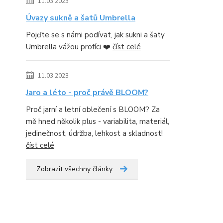
11.03.2023
Úvazy sukně a šatů Umbrella
Pojďte se s námi podívat, jak sukni a šaty
Umbrella vážou profíci ❤️
číst celé
11.03.2023
Jaro a léto - proč právě BLOOM?
Proč jarní a letní oblečení s BLOOM? Za
mě hned několik plus - variabilita, materiál,
jedinečnost, údržba, lehkost a skladnost!
číst celé
Zobrazit všechny články