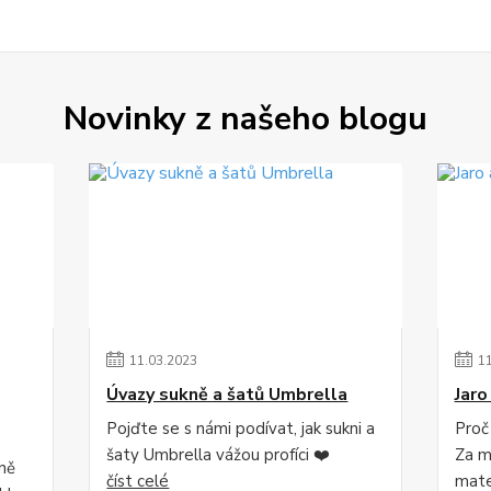
Novinky z našeho blogu
11
.
03
.
2023
1
Úvazy sukně a šatů Umbrella
Jaro
Pojďte se s námi podívat, jak sukni a
Proč
šaty Umbrella vážou profíci ❤️
Za mě
lně
číst celé
mater