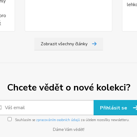
hly
lehk
pro
é
Zobrazit všechny články
Chcete vědět o nové kolekci?
Přihlásit se
Souhlasím se
zpracováním osobních údajů
za účelem rozesílky newsletteru.
Dáme Vám vědět!