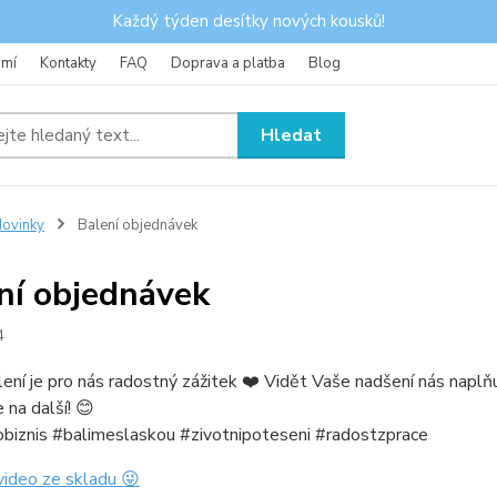
Každý týden desítky nových kousků!
omí
Kontakty
FAQ
Doprava a platba
Blog
Hledat
ovinky
Balení objednávek
ní objednávek
4
ení je pro nás radostný zážitek ❤️ Vidět Vaše nadšení nás naplňuj
 na další! 😊
obiznis #balimeslaskou #zivotnipoteseni #radostzprace
video ze skladu 😜