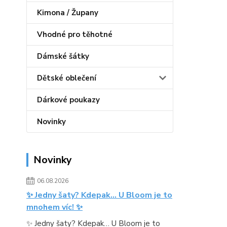
Kimona / Župany
Vhodné pro těhotné
Dámské šátky
Dětské oblečení
Dárkové poukazy
Novinky
Novinky
06.08.2026
✨ Jedny šaty? Kdepak… U Bloom je to
mnohem víc! ✨
✨ Jedny šaty? Kdepak… U Bloom je to