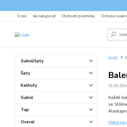
O nás
Jak nakupovat
Obchodní podmínky
Ochrana soukr
Úvod
N
Sukně/šaty
Bale
Šaty
Kalhoty
31.05.202
Každé bal
Sukně
se těšíme
Top
#laskapr
Overal
Mrkni na 