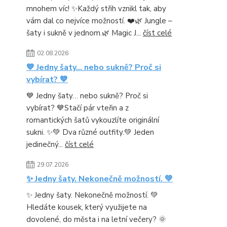
mnohem víc! ✨Každý střih vznikl tak, aby
vám dal co nejvíce možností. ❤️🌿 Jungle –
šaty i sukně v jednom.🌿 Magic J...
číst celé
02.08.2026
💙 Jedny šaty… nebo sukně? Proč si
vybírat? 💙
💙 Jedny šaty… nebo sukně? Proč si
vybírat? 💙Stačí pár vteřin a z
romantických šatů vykouzlíte originální
sukni. ✨💚 Dva různé outfity.💚 Jeden
jedinečný...
číst celé
29.07.2026
✨ Jedny šaty. Nekonečně možností. 💚
✨ Jedny šaty. Nekonečně možností. 💚
Hledáte kousek, který využijete na
dovolené, do města i na letní večery? 🌞