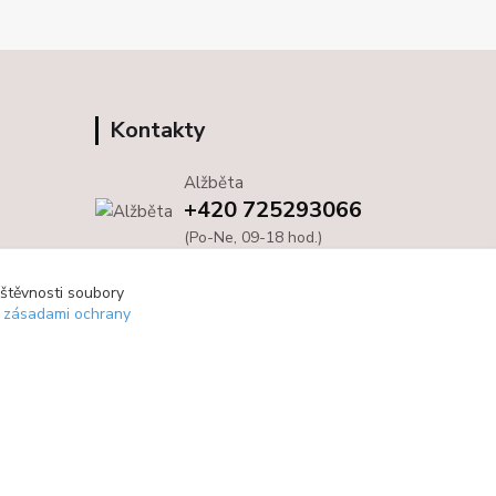
Kontakty
Alžběta
+420 725293066
(Po-Ne, 09-18 hod.)
info@bloom4you.cz
vštěvnosti soubory
e zásadami ochrany